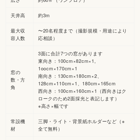
天井高
約3m
最大収
〜20名程度まで（撮影規模・用途により
容人数
応相談）
3面に合計7つの窓があります
東向き：100cm×82cm×1,
1oocm×170cm×1
窓の
南向き：130cm×180cm×2、
数・方
128cm×110cm×1、180cm×165cm
角
西向き：100cm×160cm×1（西向きはク
ロークのため2面採光と表記します）
※高さ×幅です
常設機
三脚・ライト・背景紙ホルダーなど（※
材
全て無料）